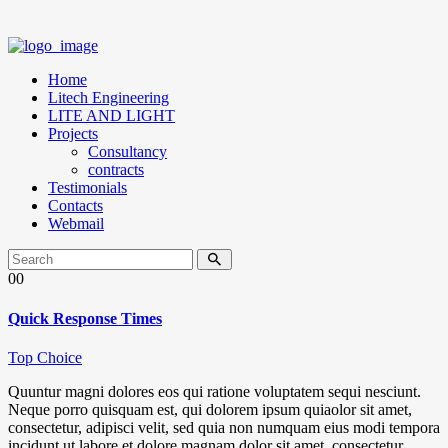
Home
Litech Engineering
LITE AND LIGHT
Projects
Consultancy
contracts
Testimonials
Contacts
Webmail
00
Quick Response Times
Top Choice
Quuntur magni dolores eos qui ratione voluptatem sequi nesciunt.
Neque porro quisquam est, qui dolorem ipsum quiaolor sit amet,
consectetur, adipisci velit, sed quia non numquam eius modi tempora
incidunt ut labore et dolore magnam dolor sit amet, consectetur