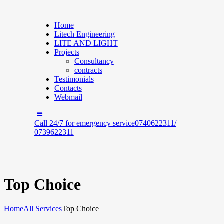
Home
Litech Engineering
LITE AND LIGHT
Projects
Consultancy
contracts
Testimonials
Contacts
Webmail
Call 24/7 for emergency service
0740622311/
0739622311
Top Choice
Home
All Services
Top Choice