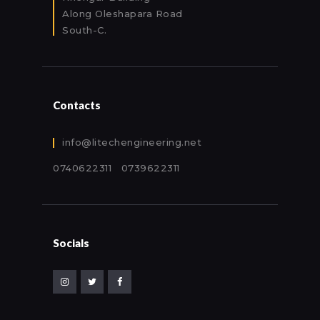
Along Oleshapara Road
South-C.
Contacts
info@litechengineering.net
0740622311 0739622311
Socials