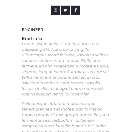
ENGINEER
Brief info
Lorem ipsum dolor sit amet, consectetur
adipiscing elit. Nunc porta fringilla
ullamcorper. Morbi felis orci, lacinia a velit et,
sodales condimentum metus. Nulla non
fermentum nisl. Maecenas id molestie turpis,
sit amet feugiat lorem. Curabitur sed erat vel
tellus hendrerit tincidunt. Sed arcu tortor,
sollicitudin ac lectus sed, rhoncus iaculis
lectus. Ut efficitur feugiat enim a euismod.
Mauris suscipit vehicula imperdiet.
Pellentesque habitant morbi tristique
senectus et netus et malesuada fames ac
turpis egestas. Ut tristique pretium tellus, sed
fermentum est vestibulum id. Aenean
semper, odio sed fringilla blandit, nisl nulla
placerat mauris, sit amet commodo mi turpis