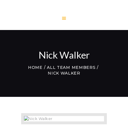
HOME
LITECH
ENGINEERING
Nick Walker
LITE AND LIGHT
PROJECTS
HOME
ALL TEAM MEMBERS
TESTIMONIALS
NICK WALKER
CONTACTS
WEBMAIL